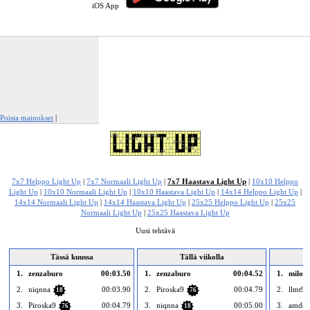
iOS App
Poista mainokset
|
Ilmianna tämä mainos
7x7 Helppo Light Up
|
7x7 Normaali Light Up
|
7x7 Haastava Light Up
|
10x10 Helppo
Light Up
|
10x10 Normaali Light Up
|
10x10 Haastava Light Up
|
14x14 Helppo Light Up
|
14x14 Normaali Light Up
|
14x14 Haastava Light Up
|
25x25 Helppo Light Up
|
25x25
Normaali Light Up
|
25x25 Haastava Light Up
Uusi tehtävä
Tässä kuussa
Tällä viikolla
1.
zenzaburo
00:03.50
1.
zenzaburo
00:04.52
1.
miloš 
2.
niqnna
00:03.90
2.
Piroska9
00:04.79
2.
llmt9
18
76
3.
Piroska9
00:04.79
3.
niqnna
00:05.00
3.
amdo
76
18