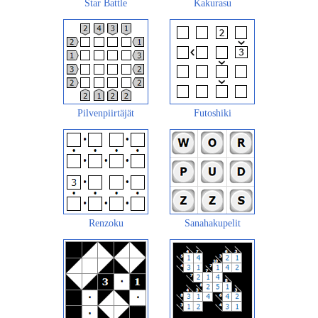
Star Battle
Kakurasu
Pilvenpiirtäjät
Futoshiki
Renzoku
Sanahakupelit