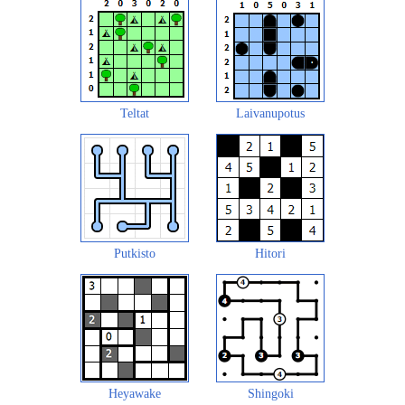
Teltat
Laivanupotus
Putkisto
Hitori
Heyawake
Shingoki