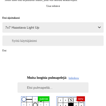
Sinun tulee olla kirjautunut sisään, jotta voit seurata keskiarvojasi.
Uusi tehtävä
Etsi sijoituksesi
Syötä käyttäjänimi
Etsi
Muita loogisia pulmapelejä:
hide
show