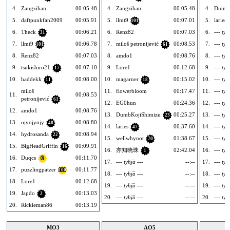
4.
Zangzihan
00:05.48
4.
Zangzihan
00:05.48
4.
DumbK
5.
daftpunkfan2009
00:05.91
5.
llmt9
00:07.01
5.
laries
101
6.
Theck
00:06.21
6.
Renz82
00:07.03
6.
--- tyh
31
7.
llmt9
00:06.78
7.
miloš petronijević
00:08.53
7.
--- tyh
101
61
8.
Renz82
00:07.03
8.
amdo1
00:08.76
8.
--- tyh
9.
tsukishiro21
00:07.10
9.
Lore1
00:12.68
9.
--- tyh
17
10.
haddekk
00:08.00
10.
magarner
00:15.02
10.
--- tyh
11
18
miloš
11.
flowerbloom
00:17.47
11.
--- tyh
11.
00:08.53
petronijević
61
12.
EG0hun
00:24.36
12.
--- tyh
12.
amdo1
00:08.76
13.
DumbKojiShimizu
00:25.27
13.
--- tyh
23
13.
ojyojyojy
00:08.80
48
14.
laries
00:37.60
14.
--- tyh
47
14.
hydrosanda
00:08.94
22
15.
wellwhynot
01:38.67
15.
--- tyh
70
15.
BigHeadGriffin
00:09.91
16
16.
亦知晓珠
02:42.04
16.
--- tyh
1
16.
Duqcs
00:11.70
6
17.
--- tyhjä ---
--:--
17.
--- tyh
17.
puzzlingpatzer
00:11.77
100
18.
--- tyhjä ---
--:--
18.
--- tyh
18.
Lore1
00:12.68
19.
--- tyhjä ---
--:--
19.
--- tyh
19.
Japdo
00:13.03
2
20.
--- tyhjä ---
--:--
20.
--- tyh
20.
Rickieman86
00:13.19
MO3
AO5