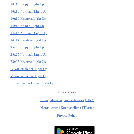
10x10 Helppo Light Up
10x10 Normaali Light Up
10x10 Haastava Light Up
14x14 Helppo Light Up
14x14 Normaali Light Up
14x14 Haastava Light Up
25x25 Helppo Light Up
25x25 Normaali Light Up
25x25 Haastava Light Up
Päivän erikoinen Light Up
Viikon erikoinen Light Up
Kuukauden erikoinen Light Up
Tule tukijaksi
Anna palautetta
|
Valitse tehtävä
|
UKK
Monitulostus
|
Kunniagalleria
|
Tilastot
Privacy Policy