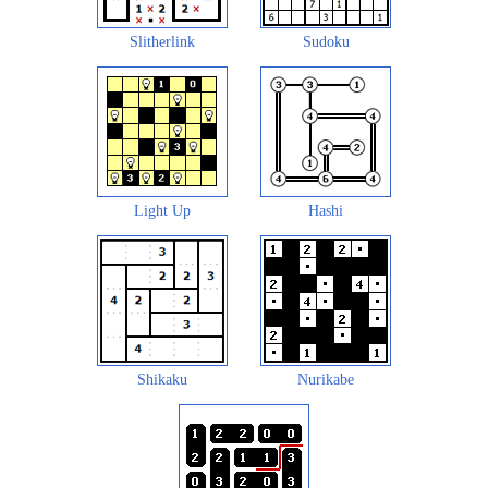
Slitherlink
Sudoku
Light Up
Hashi
Shikaku
Nurikabe