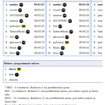
1.
numbrr
00:02.83
1.
numbrr
00:03.30
1.
numbr
322
322
2.
vowels
00:03.01
2.
vowels
00:03.35
2.
vowel
216
216
3.
2015YINJ02
00:03.22
3.
mtanzer
00:03.83
3.
gtkro
187
140
4.
mtanzer
00:03.39
4.
2015YINJ02
00:04.05
4.
mtanz
140
187
5.
jaybrainer
00:03.47
5.
Yeti
00:04.15
5.
Oryn
275
142
6.
TashiroMiraki
00:03.58
6.
TashiroMiraki
00:04.25
6.
Tashir
231
231
7.
Yeti
00:03.87
7.
gtkrouwel
00:04.29
7.
Nick
142
139
8.
gtkrouwel
00:04.13
8.
jaybrainer
00:04.33
8.
jaybra
139
275
9.
Klunk
00:04.23
9.
Klunk
00:04.42
9.
2015Y
24
24
10.
Nick
00:04.31
10.
Oryn
00:04.65
10.
Yeti
217
182
1
Robots / programmatic solvers
1.
tlstyer
151
1.
siebi
1
3.
cheyette
* MO3 - 3:n keskiarvo. Keskiarvo 3:sta peräkkäisestä ajasta.
AO5 - 5:n keskiarvo. Keskiarvo 5:stä peräkkäisestä ajasta, pois lukien nopein ja hitain
aika.
AO12 - 12:n keskiarvo. Keskiarvo 12:sta peräkkäisestä ajasta, pois lukien nopein ja
hitain aika.