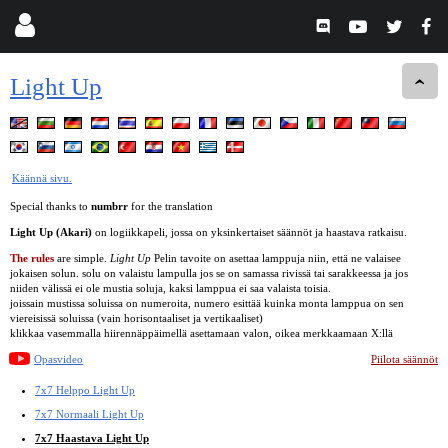
Light Up
Käännä sivu.
Special thanks to
numbrr
for the translation
Light Up (Akari)
on logiikkapeli, jossa on yksinkertaiset säännöt ja haastava ratkaisu.
The rules
are simple.
Light Up
Pelin tavoite on asettaa lamppuja niin, että ne valaisee
jokaisen solun. solu on valaistu lampulla jos se on samassa rivissä tai sarakkeessa ja jos
niiden välissä ei ole mustia soluja, kaksi lamppua ei saa valaista toisia.
joissain mustissa soluissa on numeroita, numero esittää kuinka monta lamppua on sen
viereisissä soluissa (vain horisontaaliset ja vertikaaliset)
klikkaa vasemmalla hiirennäppäimellä asettamaan valon, oikea merkkaamaan X:llä
Opasvideo
Piilota säännöt
7x7 Helppo Light Up
7x7 Normaali Light Up
7x7 Haastava Light Up