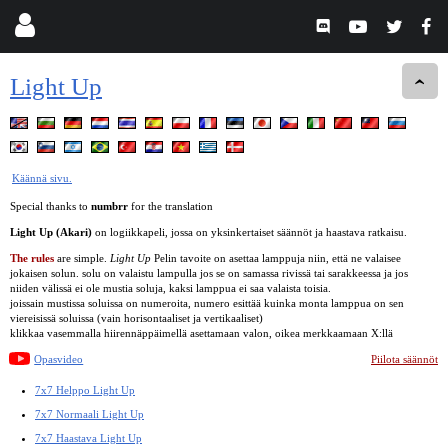
Light Up
Käännä sivu.
Special thanks to
numbrr
for the translation
Light Up (Akari)
on logiikkapeli, jossa on yksinkertaiset säännöt ja haastava ratkaisu.
The rules
are simple.
Light Up
Pelin tavoite on asettaa lamppuja niin, että ne valaisee
jokaisen solun. solu on valaistu lampulla jos se on samassa rivissä tai sarakkeessa ja jos
niiden välissä ei ole mustia soluja, kaksi lamppua ei saa valaista toisia.
joissain mustissa soluissa on numeroita, numero esittää kuinka monta lamppua on sen
viereisissä soluissa (vain horisontaaliset ja vertikaaliset)
klikkaa vasemmalla hiirennäppäimellä asettamaan valon, oikea merkkaamaan X:llä
Opasvideo
Piilota säännöt
7x7 Helppo Light Up
7x7 Normaali Light Up
7x7 Haastava Light Up