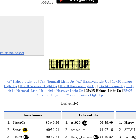
iOS App
Poista mainokset
|
Ilmianna tämä mainos
7x7 Helppo Light Up
|
7x7 Normaali Light Up
|
7x7 Haastava Light Up
|
10x10 Helppo
Light Up
|
10x10 Normaali Light Up
|
10x10 Haastava Light Up
|
14x14 Helppo Light Up
|
14x14 Normaali Light Up
|
14x14 Haastava Light Up
|
25x25 Helppo Light Up
|
25x25
Normaali Light Up
|
25x25 Haastava Light Up
Uusi tehtävä
Tässä kuussa
Tällä viikolla
1.
JiangGe
00:49.00
1.
tt1029
00:59.09
1.
Harry_C
132
2.
Sonar
00:52.91
2.
zenzaburo
01:07.16
2.
SPTAU
83
3
3.
tt1029
00:57.84
3.
Harry_Canyon
01:19.82
3.
PaniOlga
132
148