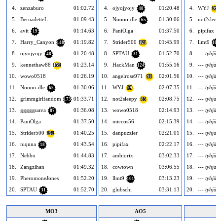
4.
zenzaburo
01:02.72
4.
ojyojyojy
01:20.48
4.
WYJ
48
99
5.
BernadetteL
01:09.43
5.
Noooo-dle
01:30.06
5.
not2sleep
65
6.
avit
01:14.63
6.
PaniOlga
01:37.50
6.
pipifax
19
7.
Harry_Canyon
01:19.82
7.
Strider500
01:45.99
7.
llmt9
148
121
101
8.
ojyojyojy
01:20.48
8.
SPTAU
01:52.70
8.
--- tyhjä -
48
31
9.
kennethaw88
01:23.14
9.
HackMan
01:55.16
9.
--- tyhjä -
159
124
10.
wowo0518
01:26.19
10.
angelrose971
02:01.56
10.
--- tyhjä -
98
11.
Noooo-dle
01:30.06
11.
WYJ
02:07.35
11.
--- tyhjä -
65
99
12.
grimmgirlfandom
01:33.71
12.
not2sleepy
02:08.75
12.
--- tyhjä -
173
83
13.
ggggguava
01:36.08
13.
wowo0518
02:14.93
13.
--- tyhjä -
87
14.
PaniOlga
01:37.50
14.
miccos56
02:15.39
14.
--- tyhjä -
15.
Strider500
01:40.25
15.
danpuzzler
02:21.01
15.
--- tyhjä -
121
16.
niqnna
01:43.54
16.
pipifax
02:22.17
16.
--- tyhjä -
18
17.
Nebbo
01:44.83
17.
ambiorix
03:02.33
17.
--- tyhjä -
18.
Zangzihan
01:49.32
18.
cowtown
03:06.55
18.
--- tyhjä -
19.
PheromoneJones
01:52.20
19.
llmt9
03:13.23
19.
--- tyhjä -
101
20.
SPTAU
01:52.70
20.
glubschi
03:31.13
20.
--- tyhjä -
31
MO3
AO5