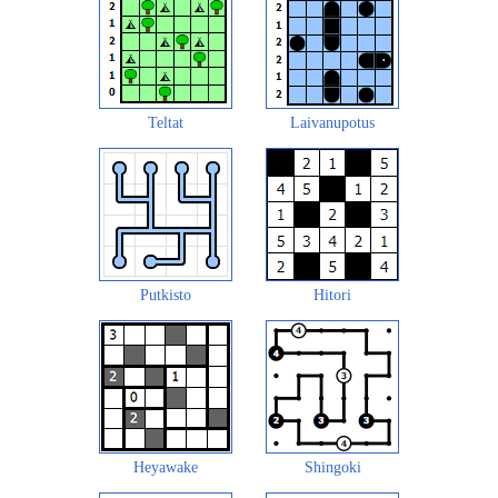
Teltat
Laivanupotus
Putkisto
Hitori
Heyawake
Shingoki