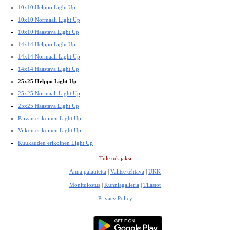
10x10 Helppo Light Up
10x10 Normaali Light Up
10x10 Haastava Light Up
14x14 Helppo Light Up
14x14 Normaali Light Up
14x14 Haastava Light Up
25x25 Helppo Light Up
25x25 Normaali Light Up
25x25 Haastava Light Up
Päivän erikoinen Light Up
Viikon erikoinen Light Up
Kuukauden erikoinen Light Up
Tule tukijaksi
Anna palautetta
|
Valitse tehtävä
|
UKK
Monitulostus
|
Kunniagalleria
|
Tilastot
Privacy Policy