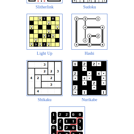
Slitherlink
Sudoku
Light Up
Hashi
Shikaku
Nurikabe