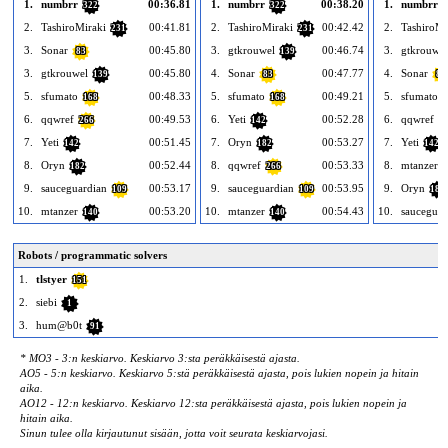
1.
numbrr
00:36.81
1.
numbrr
00:38.20
1.
numbrr
322
322
3
2.
TashiroMiraki
00:41.81
2.
TashiroMiraki
00:42.42
2.
TashiroMi
231
231
3.
Sonar
00:45.80
3.
gtkrouwel
00:46.74
3.
gtkrouwel
83
139
3.
gtkrouwel
00:45.80
4.
Sonar
00:47.77
4.
Sonar
139
83
83
5.
sfumato
00:48.33
5.
sfumato
00:49.21
5.
sfumato
168
168
1
6.
qqwref
00:49.53
6.
Yeti
00:52.28
6.
qqwref
266
142
2
7.
Yeti
00:51.45
7.
Oryn
00:53.27
7.
Yeti
142
182
142
8.
Oryn
00:52.44
8.
qqwref
00:53.33
8.
mtanzer
182
266
1
9.
sauceguardian
00:53.17
9.
sauceguardian
00:53.95
9.
Oryn
109
109
182
10.
mtanzer
00:53.20
10.
mtanzer
00:54.43
10.
sauceguar
140
140
Robots / programmatic solvers
1.
tlstyer
151
2.
siebi
1
3.
hum@b0t
91
* MO3 - 3:n keskiarvo. Keskiarvo 3:sta peräkkäisestä ajasta.
AO5 - 5:n keskiarvo. Keskiarvo 5:stä peräkkäisestä ajasta, pois lukien nopein ja hitain
aika.
AO12 - 12:n keskiarvo. Keskiarvo 12:sta peräkkäisestä ajasta, pois lukien nopein ja
hitain aika.
Sinun tulee olla kirjautunut sisään, jotta voit seurata keskiarvojasi.